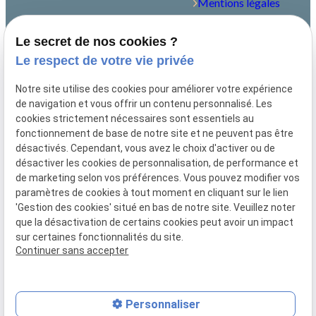
Mentions légales
Politique de
Le secret de nos cookies ?
confidentialité
Le respect de votre vie privée
Gestion des cookies
Notre site utilise des cookies pour améliorer votre expérience
Me contacter
de navigation et vous offrir un contenu personnalisé. Les
cookies strictement nécessaires sont essentiels au
fonctionnement de base de notre site et ne peuvent pas être
04.81.68.45.60
désactivés. Cependant, vous avez le choix d'activer ou de
désactiver les cookies de personnalisation, de performance et
contact@avocat-drouet.fr
de marketing selon vos préférences. Vous pouvez modifier vos
paramètres de cookies à tout moment en cliquant sur le lien
18 Cr Pierre Puget, 13006 Marseille
'Gestion des cookies' situé en bas de notre site. Veuillez noter
que la désactivation de certains cookies peut avoir un impact
sur certaines fonctionnalités du site.
Continuer sans accepter
Numéro de SIRET :
53912227500040
Personnaliser