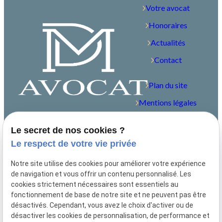
Votre avocat
Honoraires
Actualités
Contact
Plan du site
Mentions légales
Politique de
Le secret de nos cookies ?
confidentialité
Le respect de votre vie privée
Gestion des cookies
Notre site utilise des cookies pour améliorer votre expérience
Me contacter
de navigation et vous offrir un contenu personnalisé. Les
cookies strictement nécessaires sont essentiels au
fonctionnement de base de notre site et ne peuvent pas être
04.81.68.45.60
désactivés. Cependant, vous avez le choix d'activer ou de
désactiver les cookies de personnalisation, de performance et